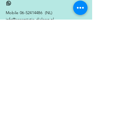
Mobile
06-52414486
(NL)
info@acceptatie-dialoog.nl
KvK-nummer:
80376231
Voor Bewustwording,
Aanmelden / Inschrijven
Persoonlijke en